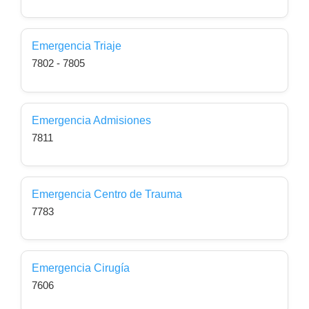
Emergencia Triaje
7802 - 7805
Emergencia Admisiones
7811
Emergencia Centro de Trauma
7783
Emergencia Cirugía
7606