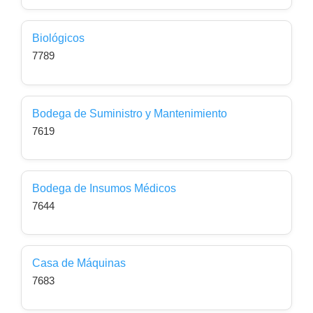
Biológicos
7789
Bodega de Suministro y Mantenimiento
7619
Bodega de Insumos Médicos
7644
Casa de Máquinas
7683