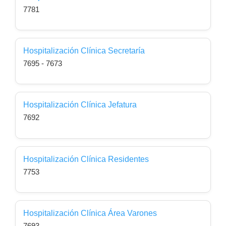
7781
Hospitalización Clínica Secretaría
7695 - 7673
Hospitalización Clínica Jefatura
7692
Hospitalización Clínica Residentes
7753
Hospitalización Clínica Área Varones
7693