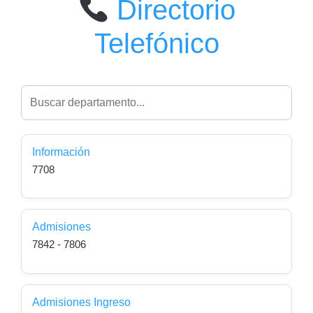
Directorio
Telefónico
Información
7708
Admisiones
7842 - 7806
Admisiones Ingreso