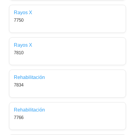
Rayos X
7750
Rayos X
7810
Rehabilitación
7834
Rehabilitación
7766