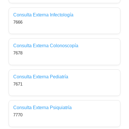
Consulta Externa Infectología
7666
Consulta Externa Colonoscopía
7678
Consulta Externa Pediatría
7671
Consulta Externa Psiquiatría
7770