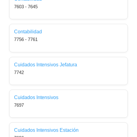
7603 - 7645
Contabilidad
7756 - 7761
Cuidados Intensivos Jefatura
7742
Cuidados Intensivos
7697
Cuidados Intensivos Estación