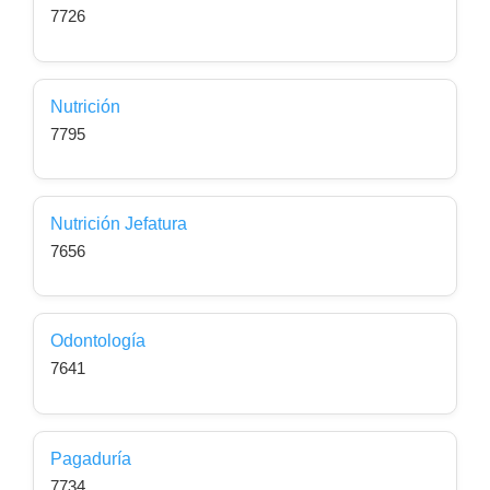
7726
Nutrición
7795
Nutrición Jefatura
7656
Odontología
7641
Pagaduría
7734