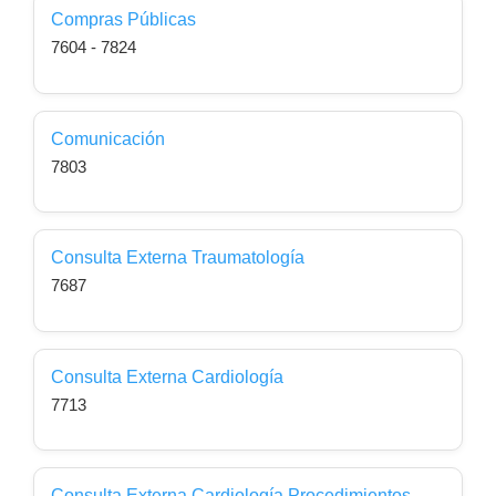
Compras Públicas
7604 - 7824
Comunicación
7803
Consulta Externa Traumatología
7687
Consulta Externa Cardiología
7713
Consulta Externa Cardiología Procedimientos