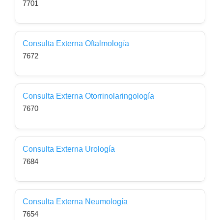
7701
Consulta Externa Oftalmología
7672
Consulta Externa Otorrinolaringología
7670
Consulta Externa Urología
7684
Consulta Externa Neumología
7654