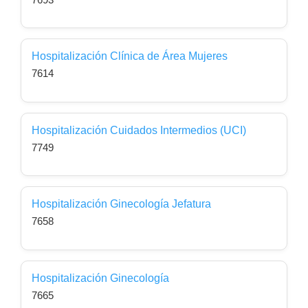
Hospitalización Clínica de Área Mujeres
7614
Hospitalización Cuidados Intermedios (UCI)
7749
Hospitalización Ginecología Jefatura
7658
Hospitalización Ginecología
7665