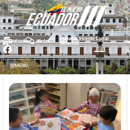
Hospital Vicente Corral
Email
Zimbra
Moscoso
MENÚ