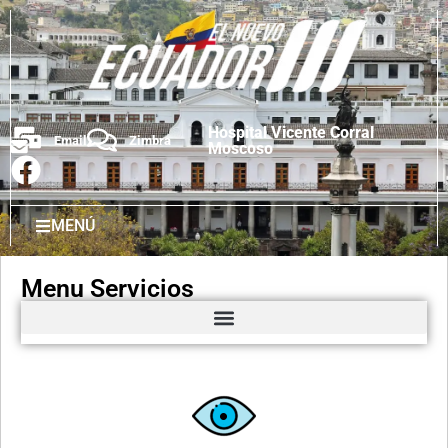
Hospital Vicente Corral
Email
Zimbra
Moscoso
MENÚ
Menu Servicios