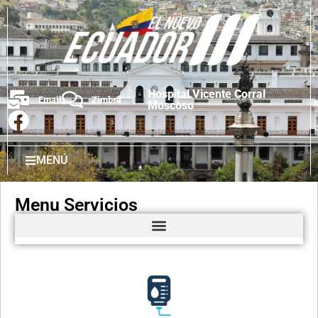
Hospital Vicente Corral
Email
Zimbra
Moscoso
MENÚ
Menu Servicios