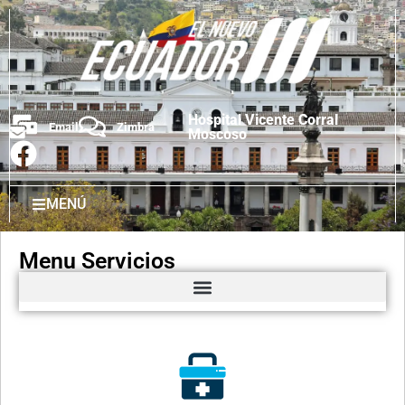
Hospital Vicente Corral
Email
Zimbra
Moscoso
MENÚ
Menu Servicios